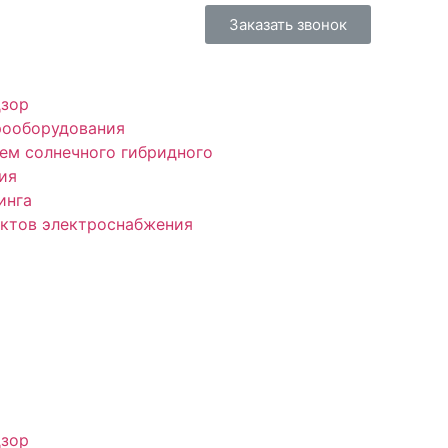
Заказать звонок
дзор
рооборудования
ем солнечного гибридного
ия
инга
ектов электроснабжения
дзор